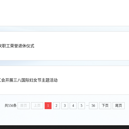
次职工荣誉退休仪式
工会开展三八国际妇女节主题活动
...
共556条
首页
上页
1
2
3
4
5
56
下页
尾页