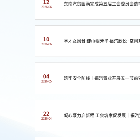
12
东南汽贸圆满完成第五届工会委员会选举
2026-06
10
学才女风骨 绽巾帼芳华 福汽欣悦·空间
2026-06
04
筑牢安全防线│福汽置业开展五一节前
2026-05
22
凝心聚力启新程 工会筑家促发展│福
2026-04