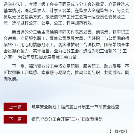
选举办法》，宣读上级工会关于同意成立分工会的批复，介绍候选人
基本情况，确定监票人、计票人名单。在监票人全程监督下，与会会
员以无记名投票方式，依法选举产生分工会第一届委员会委员及主
席，选举过程公开、公平、公正，程序规范有效。
新当选的分工会主席徐德华同志作表态发言。他表示，将牢记工
会宗旨、立足服务职工、聚焦公司发展大局，当好职工与公司间的桥
梁纽带，用心用情服务职工，切实维护职工合法权益，团结带领全体
会员凝心聚力、实干担当，全力把分工会打造成为职工信赖的“职工
之家”，为公司高质量发展贡献工会力量。
下一步，福汽置业分工会将立足职能、服务职工、助力发展，不
断增强职工归属感、幸福感与凝聚力，推动公司与职工共同成长、同
向发展。
上一篇
筑牢安全防线│福汽置业开展五一节前安全检查
下一篇
福汽华泰分工会开展“三八”妇女节活动
【下载PDF】