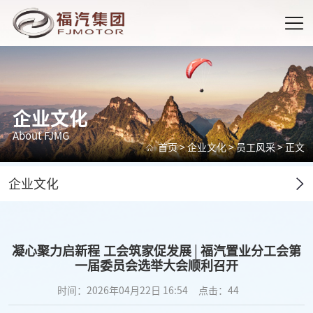
企业文化
About FJMG
首页
>
企业文化
>
员工风采
> 正文
企业文化
凝心聚力启新程 工会筑家促发展│福汽置业分工会第
一届委员会选举大会顺利召开
时间：2026年04月22日 16:54
点击：
44