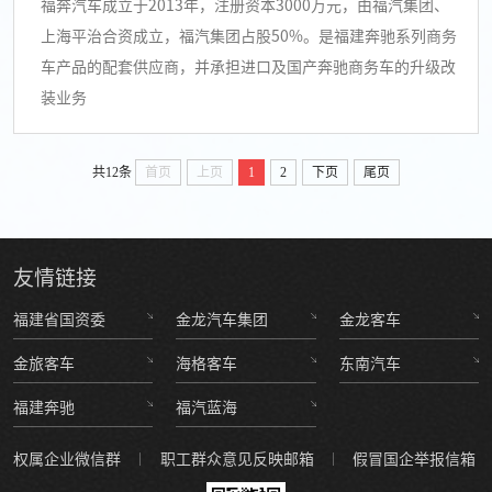
福奔汽车成立于2013年，注册资本3000万元，由福汽集团、
上海平治合资成立，福汽集团占股50%。是福建奔驰系列商务
车产品的配套供应商，并承担进口及国产奔驰商务车的升级改
装业务
共12条
首页
上页
1
2
下页
尾页
友情
链接
福建省国资委
金龙汽车集团
金龙客车
金旅客车
海格客车
东南汽车
福建奔驰
福汽蓝海
权属企业微信群
职工群众意见反映邮箱
假冒国企举报信箱