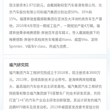
现注册资本2.87亿欧元，由戴姆勒轻型汽车香港有限公司、北
京汽车股份有限公司和福汽集团分别出资50%、35%和
15%。福建奔驰是戴姆勒集团在亚洲及大洋洲的商务车生产基
地，2010年4月项目一期竣工投产，一期规划产能4万辆。福
建奔驰秉承梅赛德斯-奔驰百年造车精义，导入戴姆勒旗下的
梅赛德斯-奔驰中高档商务车唯雅诺Viano、威霆Vito、凌特
Sprinter、V级车V-class，热诚为消费...
福汽研究院
福汽集团汽车工程研究院成立于2010年，现注册资本3000万
元。2013年，获得高新技术企业称号。是海峡两岸规模最
大、最高端的汽车技术自主研发基地。福汽集团汽车工程研究
院统筹和整合福汽集团旗下6家整车厂的技术研发资源，共同
打造“1+6”的汽车产业自主研发创新联盟。其设计研发的福汽
启腾M70微车及其发动机，2013年被国家发改委专家组分别