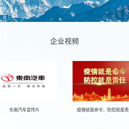
部门
循铀
联公
，详
司研
产品
和工
察看
企业视频
块，
和前
况。
循铀
联公
海峰
本情
和发
面汇
公司
发
东南汽车宣传片
疫情就是命令，防控就是责