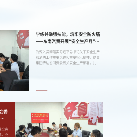
学练并举强技能，筑牢安全防火墙
——东南汽贸开展“安全生产月”消
防安全知识讲座暨应急演练活动
为深入贯彻落实习近平总书记关于安全生产
和消防工作重要论述和重要指示精神，结合
集团传达省国资委有关安全生产部署，扎实
推进2026年“安全生产月”活动，6月17日，东
南汽贸组织全体在岗职工及厂区租户开展“人
人讲安全、个个会应急——排查整治风险隐
患”安全生产专项消防培训，系统性夯实全员
安全底线思维，全面提升现场应急实操与风
险处置水平。本次培训特邀仓山区民安消防
专职宣讲教员现场授课，分阶段、分场景开
展应急教学。授课过程中，...
会委
一次
健全完
基，充