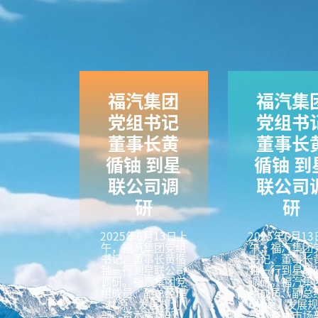
福汽集团
福汽集
党组书记
党组书
董事长黄
董事长
循铀 到星
循铀 到
联公司调
联公司
研
研
2025年6月13日上
2025年6月1
午，福汽集团党组
午，福汽集团
书记、董事长黄循
书记、董事长
铀一行到星联公司
铀一行到星联
调研。福汽集团党
调研。福汽集
组成员、副总经理
组成员、副总
林源，发展规划
林源，发展
部、资本市场部、
部、资本市场