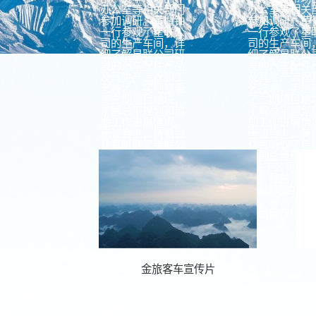
办公室等相关部门
办公室等相关
参加调研。黄循铀
参加调研。黄
一行参观了星联公
一行参观了星
司的生产车间，详
司的生产车间
细了解星联公司研
细了解星联公
发的汽车配件产品
发的汽车配件
及其生产流程和工
及其生产流程
艺技术，实地察看
艺技术，实地
了二期项目地块，
了二期项目地
了解总平规划和前
了解总平规划
期工作进展情况。
期工作进展情
座谈会上，黄循铀
座谈会上，黄
认真听取了星联公
认真听取了星
司副总经理蒋海峰
司副总经理蒋
关于公司基本情
关于公司基
况、经营现状和发
况、经营现状
展战略的全面汇
展战略的全
报，深入了解公司
报，深入了解
当前在创新发
当前在创新
展、...
展、...
传片
金旅客车宣传片