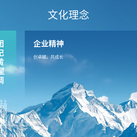
文化理念
团
企业精神
记
创卓越，共成长
黄
星
调
3日上
党组
黄循
公司
团党
经理
规划
部、