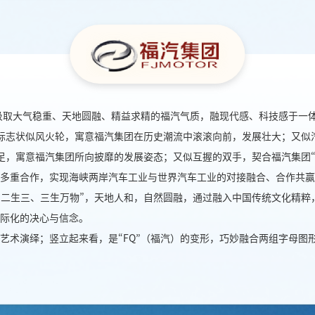
分汲取大气稳重、天地圆融、精益求精的福汽气质，融现代感、科技感于一
标志状似风火轮，寓意福汽集团在历史潮流中滚滚向前，发展壮大；又似
足，寓意福汽集团所向披靡的发展姿态；又似互握的双手，契合福汽集团“
多重合作，实现海峡两岸汽车工业与世界汽车工业的对接融合、合作共赢
、二生三、三生万物”，天地人和，自然圆融，通过融入中国传统文化精粹
国际化的决心与信念。
的艺术演绎；竖立起来看，是“FQ”（福汽）的变形，巧妙融合两组字母图