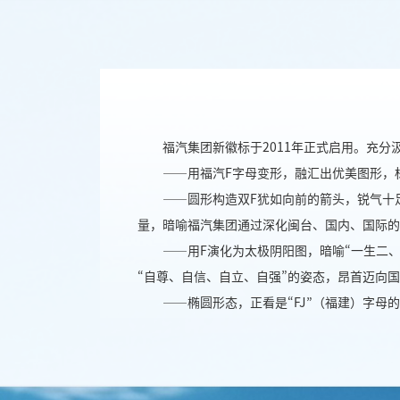
福汽集团新徽标于2011年正式启用。充
——用福汽F字母变形，融汇出优美图形，
——圆形构造双F犹如向前的箭头，锐气十
量，暗喻福汽集团通过深化闽台、国内、国际的
——用F演化为太极阴阳图，暗喻“一生二
“自尊、自信、自立、自强”的姿态，昂首迈向
——椭圆形态，正看是“FJ”（福建）字母