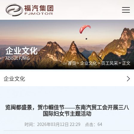
企业文化
About FJMG
首页
>
企业文化
>
员工风采
> 正文
企业文化
览闽都盛景，贺巾帼佳节——东南汽贸工会开展三八
国际妇女节主题活动
时间：2026年03月12日 22:29
点击：
64