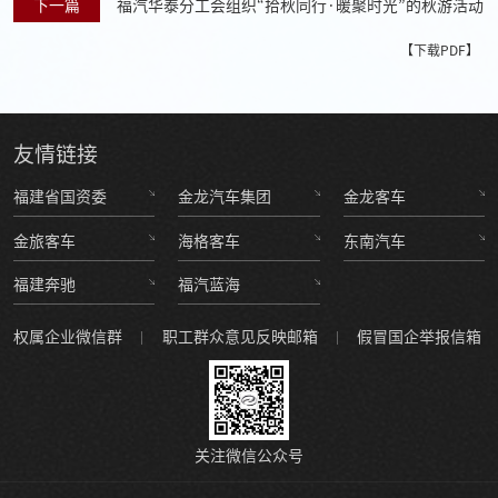
下一篇
福汽华泰分工会组织“拾秋同行·暖聚时光”的秋游活动
【下载PDF】
友情
链接
福建省国资委
金龙汽车集团
金龙客车
金旅客车
海格客车
东南汽车
福建奔驰
福汽蓝海
权属企业微信群
职工群众意见反映邮箱
假冒国企举报信箱
关注微信公众号