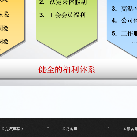
金龙汽车集团
金龙客车
金旅客