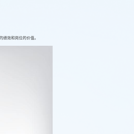
的绩效和岗位的价值。