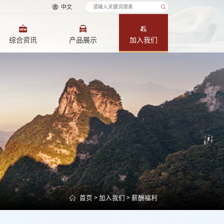
中文
综合资讯
产品展示
加入我们
首页
>
加入我们
>
薪酬福利