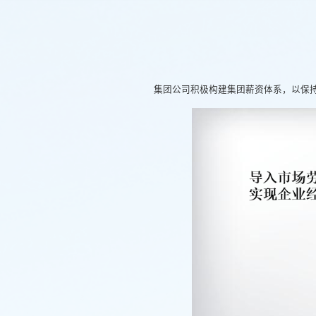
集团公司积极构建集团薪资体系，以保