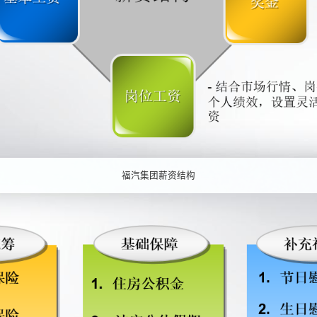
福汽集团薪资结构