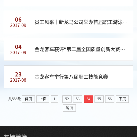
06
员工风采｜新龙马公司举办首届职工游泳比
2017-09
赛
04
金龙客车获评“第二届全国质量创新大赛一
2017-09
等奖”
23
金龙客车举行第八届职工技能竞赛
2017-08
...
共556条
首页
上页
1
52
53
54
55
56
下页
尾页