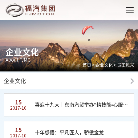
企业文化
About FJMG
首页
>
企业文化
>
员工风采
企业文化
15
喜迎十九大｜东南汽贸举办“精技能•心服务”
2017-10
比武大赛
15
十年感悟：平凡匠人，骄傲金龙
2017-10