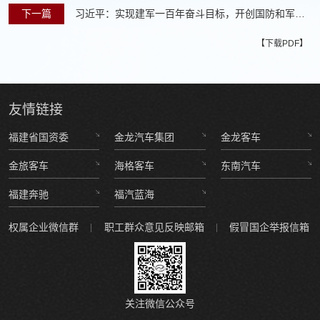
讲话
下一篇
习近平：实现建军一百年奋斗目标，开创国防和军队
现代化新局面
【下载PDF】
友情
链接
福建省国资委
金龙汽车集团
金龙客车
金旅客车
海格客车
东南汽车
福建奔驰
福汽蓝海
权属企业微信群
职工群众意见反映邮箱
假冒国企举报信箱
关注微信公众号