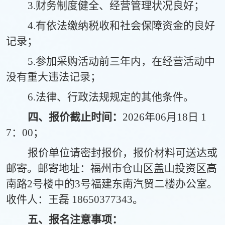
3.财务制度健全、经营管理状况良好；
4.有依法缴纳税收和社会保障资金的良好
记录
；
5.参加采购活动前三年内，在经营活动中
没有重大违法记录；
6.法律、行政法规规定的其他条件。
四、报价截止时间：
202
6
年
06
月
18
日
1
7：00；
报价单位请密封报价，报价材料可送达或
邮寄。邮寄地址：福州市仓山区盖山投资区高
南路
2号楼中的3号福建东南汽贸二楼办公室。
收件人：
王磊
18650377343
。
五、报名注意事项：