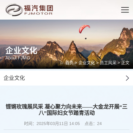
企业文化
About FJMG
首页
>
企业文化
>
员工风采
> 正文
企业文化
铿锵玫瑰展风采 凝心聚力向未来——大金龙开展“三
八”国际妇女节踏青活动
时间：2025年03月11日 14:05
点击：
24