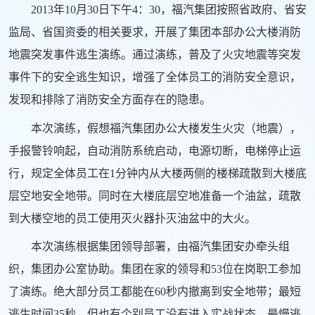
2013年10月30日下午4：30，福汽集团按照省政府、省安
监局、省国资委的相关要求，开展了集团本部办公大楼消防
地震突发事件逃生演练。通过演练，普及了火灾地震等突发
事件下的安全逃生知识，增强了全体员工的消防安全意识，
发现和排除了消防安全方面存在的隐患。
本次演练，假想福汽集团办公大楼发生火灾（地震），
手报警铃响起，自动消防系统启动，电源切断，电梯停止运
行，规定全体员工在1分钟内从大楼两侧的楼梯疏散到大楼底
层空地安全地带。同时在大楼底层空地准备一个油盆，疏散
到大楼空地的员工使用灭火器扑灭油盆中的大火。
本次演练根据集团领导部署，由福汽集团安办牵头组
织，集团办公室协助。集团在家的领导和53位在岗职工参加
了演练。绝大部分员工都能在60秒内撤离到安全地带；最短
逃生时间35秒。但也有个别员工没有进入实战状态，最慢逃