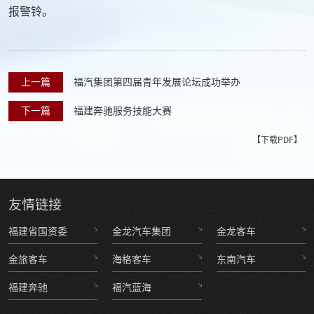
报警铃。
上一篇
福汽集团第四届青年发展论坛成功举办
下一篇
福建奔驰服务技能大赛
【下载PDF】
友情
链接
福建省国资委
金龙汽车集团
金龙客车
金旅客车
海格客车
东南汽车
福建奔驰
福汽蓝海