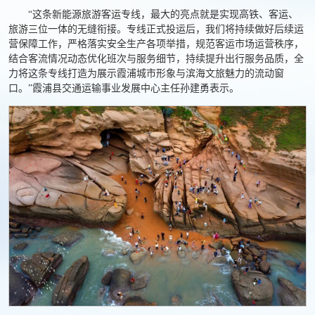
“这条新能源旅游客运专线，最大的亮点就是实现高铁、客运、
旅游三位一体的无缝衔接。专线正式投运后，我们将持续做好后续运
营保障工作，严格落实安全生产各项举措，规范客运市场运营秩序，
结合客流情况动态优化班次与服务细节，持续提升出行服务品质，全
力将这条专线打造为展示霞浦城市形象与滨海文旅魅力的流动窗
口。”霞浦县交通运输事业发展中心主任孙建勇表示。