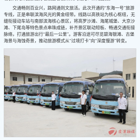
交通畅则百业兴，路网通则文旅活。此次开通的“东海一号”旅游
专线，正是串联滨海风光的黄金纽带。线路以高铁站为核心枢纽，无
缝衔接动车站与南部滨海核心景区，将高罗沙滩、海尾城堡、大京沙
滩、下尾岛等特色景点串珠成链，补齐景区联动短板、畅通交通衔接
脉络，打通旅游出行“最后一公里”。游客沿途可尽览碧海银滩、古堡
海景与海蚀奇景，推动旅游模式从“过境打卡”向“深度慢游”转变。