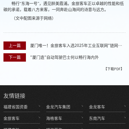
畅行“东海一号”，遇见醉美霞浦。金旅客车正以卓越的性能和低
碳的承诺，载着八方来客，一同奔赴山海间的诗意与远方。
（文中配图来源于网络）
上一篇
厦门唯一！金旅客车入选2025年工业互联网“链网协
同”典型案例
下一篇
“厦门造”自动驾驶巴士何以畅行海内外
【下载PDF】
友情
链接
福建省国资委
金龙汽车集团
金龙客车
金旅客车
海格客车
东南汽车