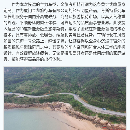
作为本次投运的主力车型，金旅考斯特可谓为这条黄金线路量身
定制。作为厦门金龙旅行车有限公司的经典明星产品，考斯特系列车
型长期服务于国内外高端政务、商务及旅游接待市场，以其大气稳重
的外观、平顺舒适的乘坐体验、可靠耐久的品质而享誉业界。此次投
入运营的19座新能源版金旅考斯特，集成了金旅在新能源领域的核心
技术，具有零排放、低噪音、续航扎实等显著优势。车辆行驶在风景
如画的东海一号公路上，静谧无噪，让游客得以全身心沉浸于窗外的
碧海银滩与海蚀奇景之中；其宽敞的车内空间和符合人体工学的座椅
设计，有效缓解旅途疲劳，无论是摄影爱好者还是休闲度假的家庭游
客，都能获得高品质的出行体验。