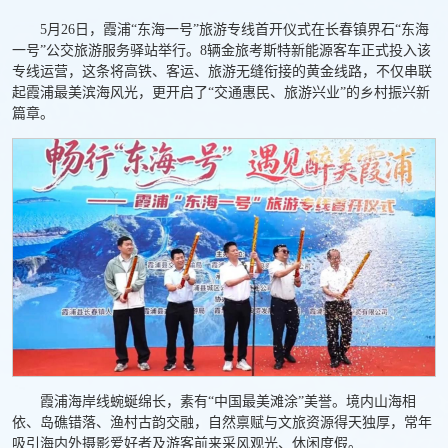
5月26日，霞浦“东海一号”旅游专线首开仪式在长春镇界石“东海
一号”公交旅游服务驿站举行。8辆金旅考斯特新能源客车正式投入该
专线运营，这条将高铁、客运、旅游无缝衔接的黄金线路，不仅串联
起霞浦最美滨海风光，更开启了“交通惠民、旅游兴业”的乡村振兴新
篇章。
霞浦海岸线蜿蜒绵长，素有“中国最美滩涂”美誉。境内山海相
依、岛礁错落、渔村古韵交融，自然禀赋与文旅资源得天独厚，常年
吸引海内外摄影爱好者及游客前来采风观光、休闲度假。