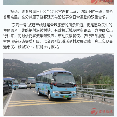
据悉，该专线每日8:00至17:30常态化运营，约每小时一班，票价
普惠亲民，充分兼顾了游客观光与沿线群众日常通勤的双重需求。
“东海一号”旅游专线既是全域旅游的风景廊道，更是惠及民生的
便民通道。线路辐射沿线村镇，有效拉近城乡时空距离，方便群众出
行往来，同时依托客流集聚效应，带动民宿餐饮、农特产品展销、乡
村休闲等业态提质升级，以交通引流激活乡村发展动能，真正实现交
通惠民、旅游兴业，赋能乡村振兴。