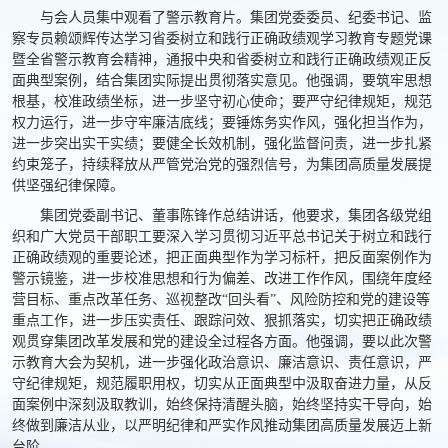
与会人员集中观看了警示教育片。集团党委委员、纪委书记、监
察专员赖颂辉传达学习省委树立和践行正确政绩观学习教育专题党课
暨全省警示教育会精神，通报中央和省委树立和践行正确政绩观正反
面典型案例，结合集团实际提出贯彻落实意见。他强调，要筑牢思想
根基，校准政绩坐标，进一步坚守初心使命；要严守纪律规矩，规范
权力运行，进一步守牢廉洁底线；要锤炼务实作风，强化担当作为，
进一步突出实干实绩；要健全长效机制，强化监督问责，进一步扎紧
约束笼子，持续释放从严管党治党的强烈信号，为集团高质量发展提
供坚强纪律保障。
集团党委副书记、董事陈锋作总结讲话，他要求，集团各级党组
织和广大党员干部职工要深入学习贯彻习近平总书记关于树立和践行
正确政绩观的重要论述，把正面典型作为学习标杆，把反面案例作为
警示镜鉴，进一步校准思想和行为偏差、改进工作作风，围绕年度经
营目标、重点改革任务、巡视整改“回头看”、风险防控和党的建设等
重点工作，进一步压实责任、跟踪问效、狠抓落实，切实把正确政绩
观贯穿集团改革发展和党的建设全过程各方面。他强调，要以此次警
示教育大会为契机，进一步强化政治意识、廉洁意识、责任意识，严
守纪律规矩，规范履职用权，切实从正面典型中汲取奋进力量，从反
面案例中深刻汲取教训，始终保持清醒头脑，始终坚持实干导向，始
终做到廉洁从业，以严明纪律和严实作风推动集团高质量发展迈上新
台阶。