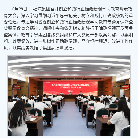
6月29日 ，福汽集团召开树立和践行正确政绩观学习教育警示教
育大会，深入学习贯彻习近平总书记关于树立和践行正确政绩观的重
要论述，传达学习省委树立和践行正确政绩观学习教育专题党课暨全
省警示教育会精神，通报中央和省委树立和践行正确政绩观正反面典
型案例，教育引导集团各级党组织和广大党员干部以案为鉴、以案明
纪、以案促改，进一步树牢正确政绩观，严守纪律规矩，改进工作作
风，以实绩实效推动集团高质量发展。