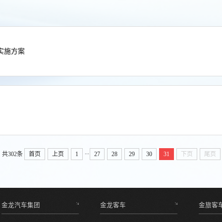
实施方案
...
共302条
首页
上页
1
27
28
29
30
31
下页
尾页
金龙汽车集团
金龙客车
金旅客