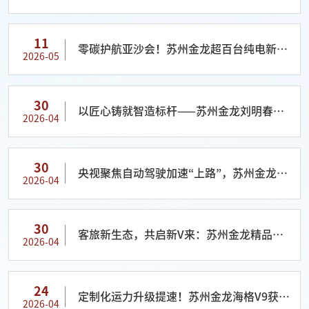
11
零碳护航亚沙会！苏州金龙超百台纯电新V
2026-05
系客车驰骋三亚
30
以匠心铸就智造标杆——苏州金龙刘明春荣
2026-04
获全国五一劳动奖章
30
央视聚焦自动驾驶加速“上路”，苏州金龙领
2026-04
跑智慧出行新时代
30
客旅新生态，共启新V来：苏州金龙精品战
2026-04
略重塑重庆出行新格局
24
定制化运力升级提速！苏州金龙海格V9获洛
2026-04
阳阿普旅汽好评