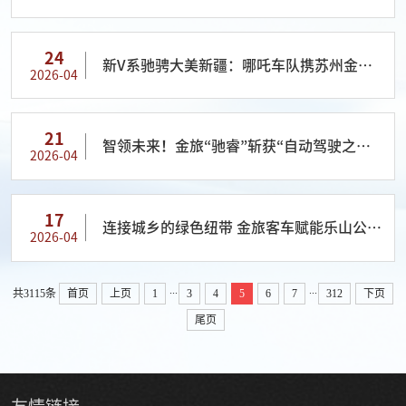
24
新V系驰骋大美新疆：哪吒车队携苏州金龙
2026-04
激活文旅融合新引擎
21
智领未来！金旅“驰睿”斩获“自动驾驶之星”
2026-04
大奖
17
连接城乡的绿色纽带 金旅客车赋能乐山公交
2026-04
“民生线”
...
...
共3115条
首页
上页
1
3
4
5
6
7
312
下页
尾页