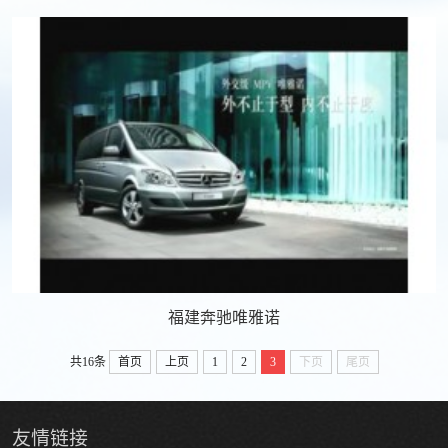
福建奔驰唯雅诺
共16条
首页
上页
1
2
3
下页
尾页
友情
链接