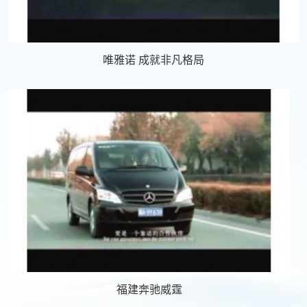
唯雅诺 成就非凡格局
福建奔驰威霆