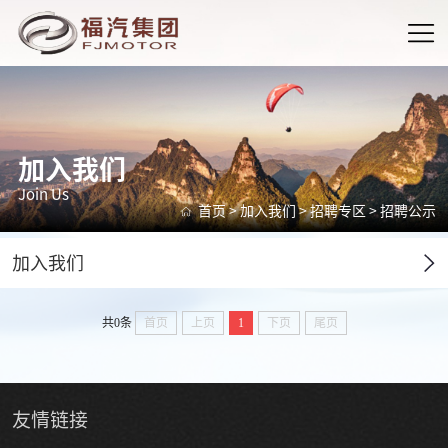
加入我们
Join Us
首页
>
加入我们
>
招聘专区
>
招聘公示
加入我们
共0条
首页
上页
1
下页
尾页
友情
链接