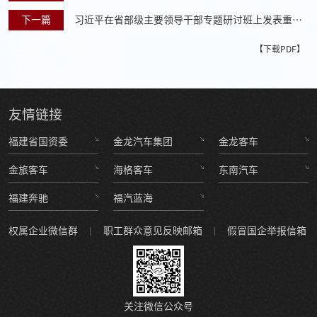
次会议并发表重要讲话
下一篇
习近平在省部级主要领导干部专题研讨班上发表重要
讲话
【下载PDF】
友情
链接
福建省国资委
金龙汽车集团
金龙客车
金旅客车
海格客车
东南汽车
福建奔驰
福汽蓝海
权属企业微信群
职工群众意见反映邮箱
假冒国企举报信箱
关注微信公众号