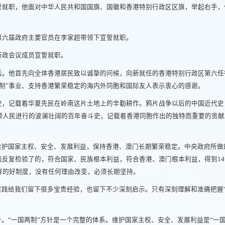
誓就职，他面对中华人民共和国国旗、国徽和香港特别行政区区旗，举起右手，
第六届政府主要官员在李家超带领下宣誓就职。
行政会议成员宣誓就职。
话。他首先向全体香港居民致以诚挚的问候，向新就任的香港特别行政区第六任
制”事业、支持香港繁荣稳定的海内外同胞和国际友人表示衷心的感谢。
史，记载着华夏先民在岭南这片土地上的辛勤耕作。鸦片战争以后的中国近代史
领人民进行的波澜壮阔的百年奋斗史，记载着香港同胞作出的独特而重要的贡献
是维护国家主权、安全、发展利益，保持香港、澳门长期繁荣稳定。中央政府所
践反复检验了的，符合国家、民族根本利益，符合香港、澳门根本利益，得到1
样的好制度，没有任何理由改变，必须长期坚持。
实践给我们留下很多宝贵经验，也留下不少深刻启示。只有深刻理解和准确把握“
针。“一国两制”方针是一个完整的体系。维护国家主权、安全、发展利益是“一