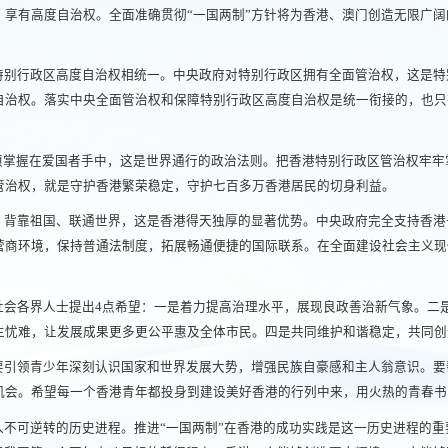
享有高度自治权。全面准确贯彻“一国两制”方针将为香港、澳门创造无限广阔的
特别行政区高度自治权相统一。中央政府对特别行政区拥有全面管治权，这是特
自治权。落实中央全面管治权和保障特别行政区高度自治权是统一衔接的，也只
必须掌握在爱国者手中，这是世界通行的政治法则。把香港特别行政区管治权牢
管治权，就是守护香港繁荣稳定，守护七百多万香港居民的切身利益。
。背靠祖国、联通世界，这是香港得天独厚的显著优势。中央政府完全支持香港
营商环境，保持普通法制度，拓展畅通便捷的国际联系。在全面建设社会主义现
社会各界人士提出4点希望：一是着力提高治理水平，展现良政善治新气象。二
生忧难，让发展成果更多更公平惠及全体市民。四是共同维护和谐稳定，共同创
要引领青少年深刻认识国家和世界发展大势，增强民族自豪感和主人翁意识。要
机会。希望每一个香港青年都投身到建设美好香港的行列中来，用火热的青春书
入不可逆转的历史进程。推进“一国两制”在香港的成功实践是这一历史进程的