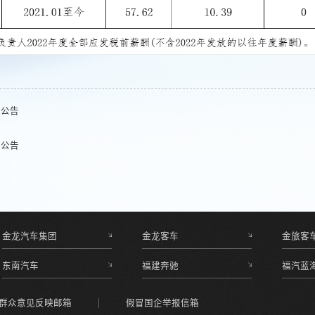
露公告
露公告
金龙汽车集团
金龙客车
金旅客
东南汽车
福建奔驰
福汽蓝
群众意见反映邮箱
假冒国企举报信箱