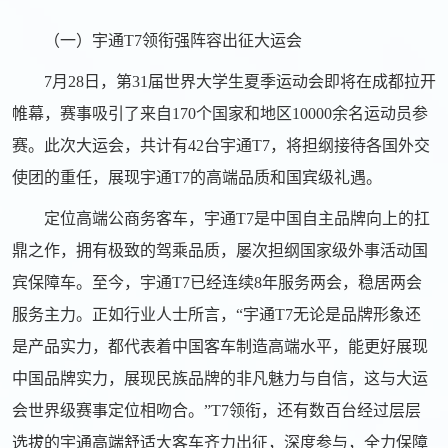
（一）宇通T7领衔强阵容出征大运会
7月28日，第31届世界大学生夏季运动会即将在成都拉开
帷幕，赛事吸引了来自170个国家和地区10000余名运动员参
赛。此次大运会，共计有42台宇通T7，将担纲接待各国外交
使团的重任，展现宇通T7的高端品质和国宾级礼遇。
定位高端公商务客车，宇通T7是中国自主品牌向上的扛
鼎之作，拥有极致的驾乘品质，屡次担纲国家级外事活动国
宾保障车。至今，宇通T7已经连续8年服务两会，稳居两会
服务主力。正如行业人士所言，“宇通T7无论是品牌形象还
是产品实力，都代表着中国客车制造高端水平，能更好展现
中国品牌实力，展现民族品牌的非凡魅力与自信，这与大运
会世界级赛事定位相吻合。”T7领衔，还有数百台经过层层
选拔的宇通高端舒适大客车齐力出征，深度参与，全力保障