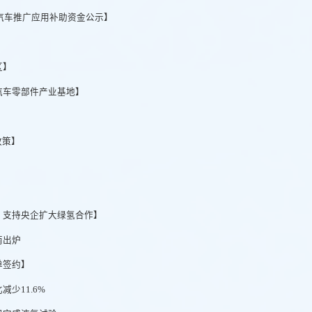
源汽车推广应用补助资金公示】
区】
汽车零部件产业基地】
政策】
】
，支持央企扩大绿氢合作】
南出炉
单签约】
少11.6%