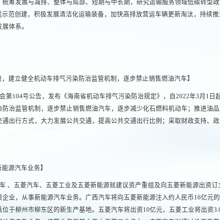
，统筹发展与减排、整体与局部、短期与中长期，研究运输服务领域低碳转型政
配送示范创建，积极发展清洁化运输装备，加快高排放营运车辆更新淘汰，持续
发展体系。
设，建立健全机动车排气污染防治监管机制，逐步禁止销售燃油汽车】
会第104号公告，发布《海南省机动车排气污染防治规定》，自2022年3月1
染防治监管机制，逐步禁止销售燃油汽车，逐步减少化石燃料机动车；推进油品
交通出行方式，大力发展公共交通，提高公共交通出行比例；采取财政支持、政
新能源汽车业务】
汽车 、五菱汽车、五菱工业及五菱新能源就建议资产重组及向五菱新能源出资订
企业，从事新能源汽车业务。广西汽车将向五菱新能源注入约人民币16亿元的
位于柳州市柳东区的新生产基地。五菱汽车将出资10亿元，五菱工业将出资3.