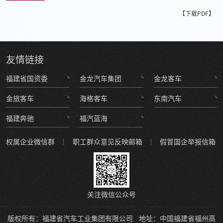
【下载PDF】
友情
链接
福建省国资委
金龙汽车集团
金龙客车
金旅客车
海格客车
东南汽车
福建奔驰
福汽蓝海
权属企业微信群
职工群众意见反映邮箱
假冒国企举报信箱
关注微信公众号
版权所有：福建省汽车工业集团有限公司
地址：中国福建省福州高