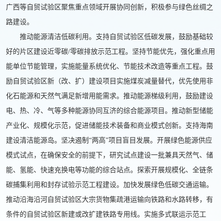
广西等自贸试验区聚焦重点领域开展协同创新，积极参与绿色丝绸之
路建设。
推动能源清洁低碳利用。支持自贸试验区低碳发展，鼓励基础较
好的片区建设近零碳/零碳排放示范工程。坚持节能优先，强化重点用
能单位节能管理，实施能量系统优化、节能技术改造等重点工程。鼓
励自贸试验区新（改、扩）建设项目实施煤炭减量替代，优先使用非
化石能源和天然气满足新增用能需求。推动能源梯级利用，鼓励建设
电、热、冷、气等多种能源协同互济的综合能源项目。推动新型储能
产业化、规模化示范，促进储能技术装备和商业模式创新。支持海南
建设清洁能源岛。坚决遏制“两高”项目盲目发展。开展绿色能源供应
模式试点，在确保安全的前提下，研究试点建设一批兼具天然气、储
能、氢能、快速充换电等功能的综合站点。探索开展规模化、全链条
碳捕集利用和封存试验示范工程建设。
加快发展绿色低碳交通运输。
推动沿海沿河自贸试验区大宗货物集疏港运输向铁路和水路转移，有
条件的自贸试验区新建或改扩建铁路专用线。实施多式联运示范工