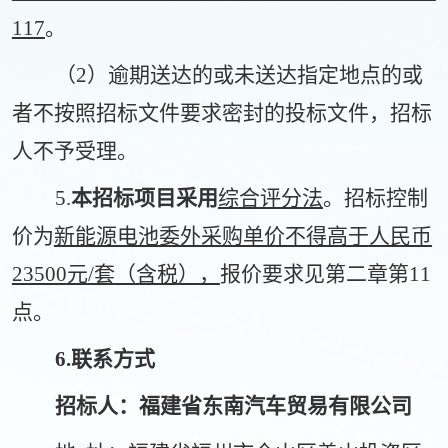
117
。
（
2）逾期送达的或未送达指定地点的或
者不按照招标文件要求密封的投标文件，招标
人不予受理。
5.
本招标项目采用
综合评分法
。招标控制
价为
新能源电池委外采购单价不得高于
人民币
23500
元
/套
（
含税
）
，
报价要求见第二章第
1
1
点。
6
.联系方式
招标人：福建省东南汽车贸易有限公司