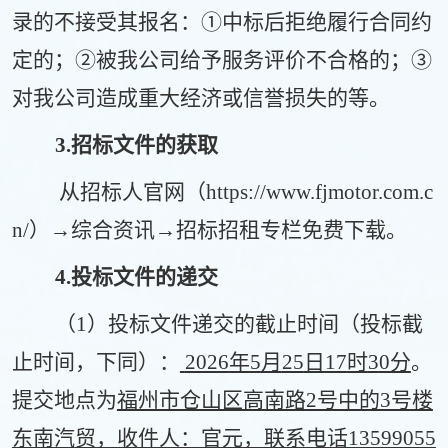
录的不接受其报名：
①中标后拒绝履行合同约
定的；②被我公司给予服务评价不合格的；③
对我公司造成重大经济或信誉损失的等。
3
.招标文件的获取
从招标人官网（
htt
ps://
www.fjmotor.com.c
n/）→综合资讯→招标招租专栏免费下载。
4
.投标文件的递交
（
1）投标文件递交的截止时间（投标截
止时间，下同）：
202
6
年
5
月
25
日
17
时
3
0分
。
提交地点为
福州市仓山区高南路
2号中的3号楼
东南汽贸，收件人：官元，联系电话13599055