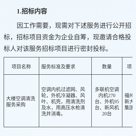
1
.招标
内容
因工作需要，现需对下述服务进行公开招
标，招标项目资金为企业自筹，现邀请合格投
标人对该服务招标项目进行密封投标。
项目名称
服务标准
及要求
数量
项
空调内机过滤网、风
多联机空调
轮，外机冷凝器、风
内机
270
福州
大楼空调清洗
叶、机壳，用清洗剂
台、外机95
新大
服务采购
及水，用高压水枪清
台、新风机
集团
洗并消毒。
20台