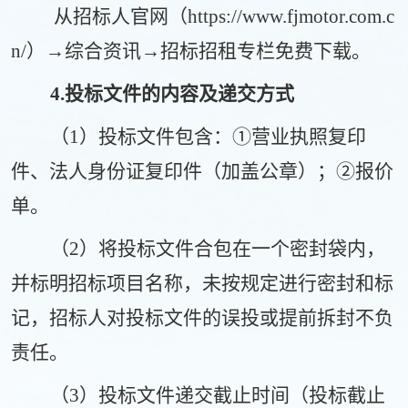
从招标人官网（
htt
ps://
www.fjmotor.com.c
n/）→综合资讯→招标招租专栏免费下载。
4
.投标文件的
内容及
递交
方式
（
1）投标文件包含：①
营业执照复印
件
、
法人身份证复印件（
加盖公章
）；
②报价
单。
（
2）将投标文件
合包在一个密封袋内，
并标明招标项目名称
，
未按规定进行密封和标
记，招标人对投标文件的误投或提前拆封不负
责任。
（
3
）投标文件递交截止时间（投标截止