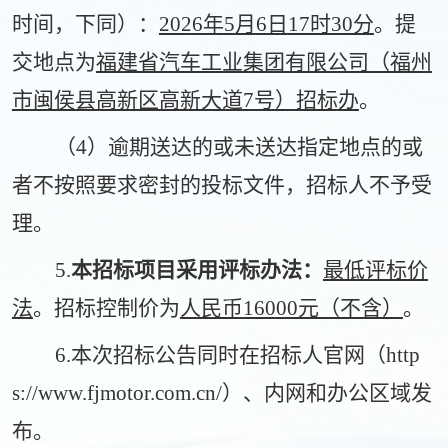
时间，下同）：
202
6
年
5
月
6
日
17时
3
0分
。提
交地点为
福建省汽车工业集团有限公司（福州
市闽侯县高新区高新大道
7
号
）
招标
办
。
（
4
）逾期送达的或未送达指定地点的或
者不按照要求密封的投标文件，招标人不予受
理。
5.
本招标项目采用评标办法：
最低评标价
法
。招标控制价为
人民币
160
00元（不含）
。
6.本次招标公告同时在招标人官网（htt
p
s://
www.fjmotor.com.cn/）、内网和办公区域发
布。