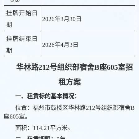
挂牌开始日
2026年3月30日
期
挂牌结束日
2026年4月3日
期
华林路
212号组织部宿舍B座605
室
招
租方案
一、
租赁标的
基本情况
：
位置：
福州市鼓楼区
华林路
212号组织部宿舍B
座605
室
。
面积：
114.21平方米。