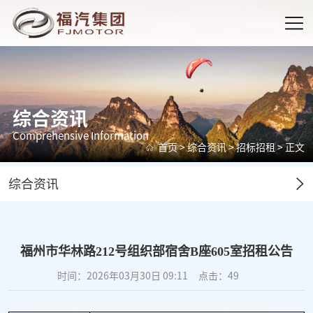
综合资讯
Comprehensive Information
首页
>
综合资讯
>
招标招租
> 正文
综合资讯
福州市华林路212号组织部宿舍B座605室招租公告
时间：2026年03月30日 09:11
点击：
49