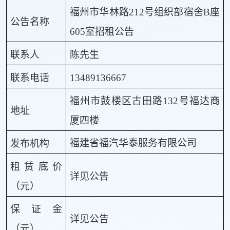
福州市
华林路
212号组织部宿舍B座
公告名称
605
室
招租
公告
联系人
陈先生
联系电话
13489136667
福州市
鼓楼区古田路
132号福达商
地址
厦四楼
福建省福汽华泰服务有限公司
发布机构
租赁底
价
详见公告
（元）
保证金
详见公告
（元）