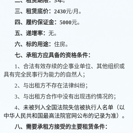
二、
租赁期限：
5年
。
三、
租赁底价：
2430
元
/月。
四、
履约保证金：
5000
元。
五、
递增率：
无。
六
、标的用途：
住房
。
七、
承租方应具备的
资格
条件
：
1、
合法有效存续的企事业单位、其他组织或
具有完全民事行为能力的自然人
；
2
、与出租方
不
存在法律纠纷
；
3、与出租方合作中没有出现违约情况的；
4、
未被列入全国法院失信被执行人名单（以
中华人民共和国最高法院官网公布的记录为准）。
八
、需要承租方接受的
主要租赁条件：