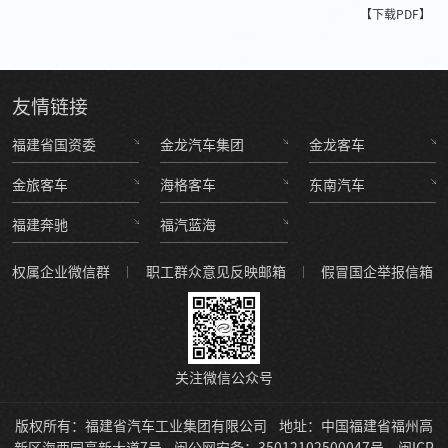
【下载PDF】
友情
链接
福建省国资委
金龙汽车集团
金龙客车
金旅客车
海格客车
东南汽车
福建奔驰
福汽蓝海
权属企业微信群
职工群众意见反映邮箱
假冒国企举报信箱
关注微信公众号
版权所有：福建省汽车工业集团有限公司
地址：中国福建省福州高
新区海西园高新大道7号
闽公网安备：35012102500047号
闽ICP