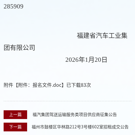
285909
福建省汽车工业集
团有限公司
202
6
年
1
月
20
日
附件【
附件：报名文件.doc
】已下载
83
次
上一篇
福汽集团驾送运输服务类项目供应商征集公告
下一篇
福州市鼓楼区华林路212号3号楼602室招租成交公告