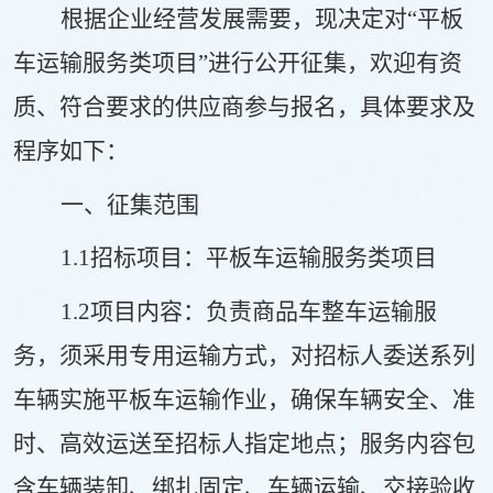
根据
企业
经营
发展
需要，现决定对
“
平板
车
运输服务类项目
”进行公开征集，欢迎有资
质、符合要求的供应商参与报名，具体要求及
程序如下：
一、征集范围
1.1
招标
项目：
平板车
运输服务类项目
1.2项目内容：
负责商品车整车运输服
务，须采用专用运输方式，对招标人委送系列
车辆实施
平板车
运输作业，确保车辆安全、准
时、高效运送至招标人指定地点
；
服务内容包
含车辆装卸、绑扎固定、
车辆运输、
交接验收