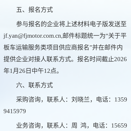
五、
报名方式
参与报名的企业将上述材料电子版发送至
jf.yan@fjmotor.com.cn,邮件标题统一为“关于
平
板车
运输服务类项目
供应商报名”并在邮件内
提供企业对接人联系方式。报名时间截止
202
6
年
1
月
26
日中午12点。
六
、
联系方式
采购
咨询，
联系人：
刘晓兰
，
电话：
1359
9415979
业务咨询，
联系人：
周
鸿，
电话：
15659