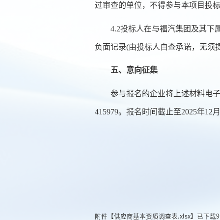
过审查的单位，不得参与本项目投
4.2投标人在与福汽集团及其
负面记录(由投标人自查承诺，无须
五、意向征集
参与报名的企业将上述材料电子
415979
。报名时间截止至2025年1
2
月
附件【
供应商基本资质调查表.xlsx
】已下载
9