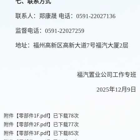
七、联系方式
联系人：郑康晟
电话：
0591-22027136
监督电话：
0591-22027259
地址：福州高新区高新大道
7
号福汽大厦
2
层
福汽置业公司工作专班
2025
年
12
月
9
日
附件【
零部件1F.pdf
】已下载
78
次
附件【
零部件2F.pdf
】已下载
77
次
附件【
零部件3F.pdf
】已下载
85
次