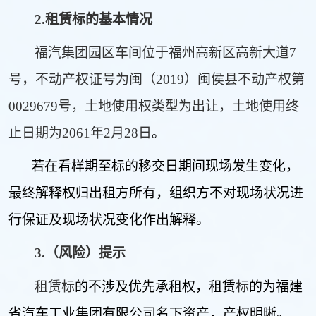
2.
租赁标的基本情况
福汽集团园区车间位于福州高新区高新大道
7
号，不动产权证号为闽（
2019
）闽侯县不动产权第
0029679
号，土地使用权类型为出让，土地使用终
止日期为
2061
年
2
月
28
日
。
若在看样期至标的移交日期间现场发生变化，
最终解释权归出租方所有，组织方不对现场状况进
行保证及现场状况变化作出解释。
3.
（风险）提示
租赁标
的不涉及优先承租权，租赁
标
的为福建
省汽车工业集团有限公司名下资产，产权明晰。