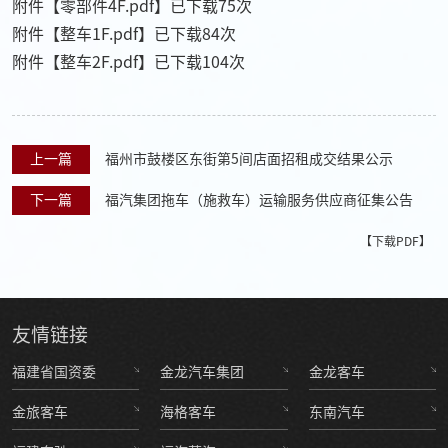
附件【
零部件4F.pdf
】已下载
75
次
附件【
整车1F.pdf
】已下载
84
次
附件【
整车2F.pdf
】已下载
104
次
上一篇
福州市鼓楼区东街第5间店面招租成交结果公示
下一篇
福汽集团拖车（施救车）运输服务供应商征集公告
【下载PDF】
友情
链接
福建省国资委
金龙汽车集团
金龙客车
金旅客车
海格客车
东南汽车