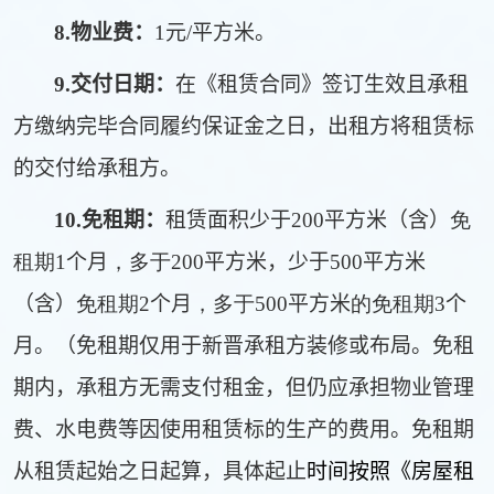
8.
物业费：
1
元
/
平方米。
9.
交付日期：
在《租赁合同》签订生效且承租
方缴纳完毕合同履约保证金之日，出租方将租赁标
的交付给承租方。
10.
免租期：
租赁面积少于
200
平方米（含）
免
租期1
个月
，多于200
平方米，少于
500
平方米
（含）
免租期2
个月
，多于500
平方米
的免租期3
个
月。（免租期仅用于新晋承租方装修或布局。免租
期内，承租方无需支付租金，但仍应承担物业管理
费、水电费等因使用租赁标的生产的费用。免租期
从租赁起始之日起算，具体起止
时间按照《房屋租