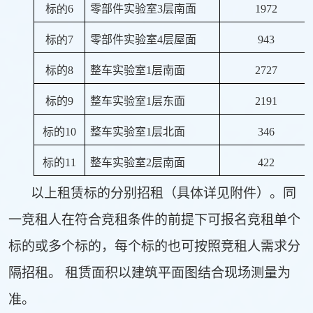
标
的6
零部件实验室
3
层南面
1972
标
的7
零部件实验室
4
层屋面
943
标的
8
整车实验室
1
层南面
2727
标的
9
整车实验室
1
层东面
2191
标的
10
整车实验室
1
层北面
346
标的
11
整车实验室
2
层南面
422
以上租赁标的分别招租（具体详见附件）。同
一
竞租人在符合竞租条件的前提下可报名竞租单个
标的或多个标的，每个标的也可按照竞租人需求分
隔招租。 租赁面积以建筑平面图结合现场测量为
准。