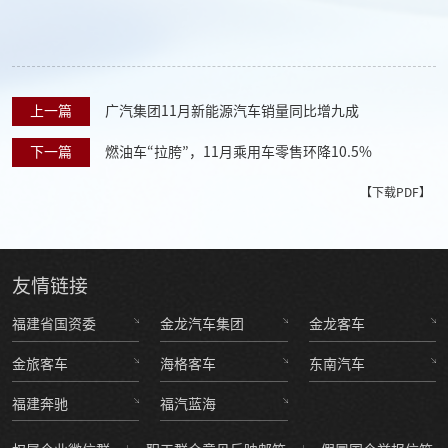
上一篇
广汽集团11月新能源汽车销量同比增九成
下一篇
燃油车“拉胯”，11月乘用车零售环降10.5%
【下载PDF】
友情
链接
福建省国资委
金龙汽车集团
金龙客车
金旅客车
海格客车
东南汽车
福建奔驰
福汽蓝海