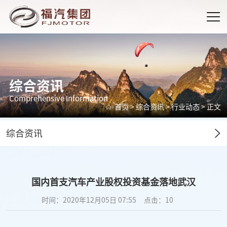
综合资讯
Comprehensive Information
首页
>
综合资讯
>
行业动态
> 正文
综合资讯
国内首支汽车产业股权投资基金落地武汉
时间：2020年12月05日 07:55
点击：
10