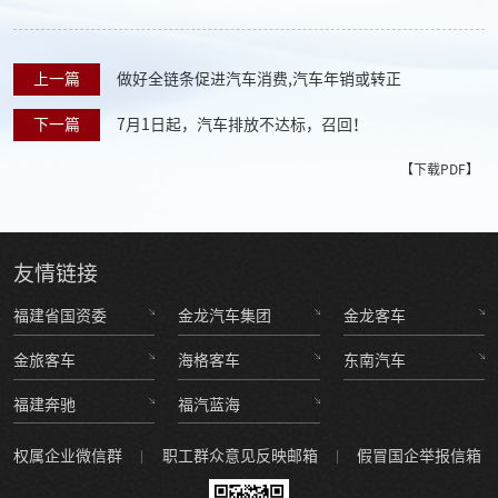
上一篇
做好全链条促进汽车消费,汽车年销或转正
下一篇
7月1日起，汽车排放不达标，召回！
【下载PDF】
友情
链接
福建省国资委
金龙汽车集团
金龙客车
金旅客车
海格客车
东南汽车
福建奔驰
福汽蓝海
权属企业微信群
职工群众意见反映邮箱
假冒国企举报信箱