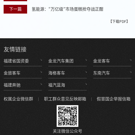
国工厂
下一篇
氢能源：“万亿级”市场蛋糕抢夺战正酣
【下载PDF】
友情
链接
福建省国资委
金龙汽车集团
金龙客车
金旅客车
海格客车
东南汽车
福建奔驰
福汽蓝海
权属企业微信群
职工群众意见反映邮箱
假冒国企举报信箱
关注微信公众号