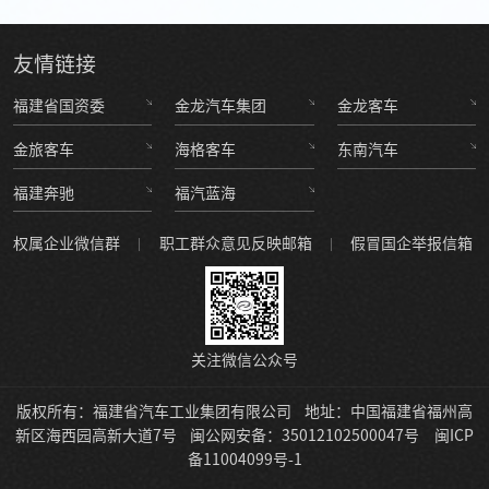
友情
链接
福建省国资委
金龙汽车集团
金龙客车
金旅客车
海格客车
东南汽车
福建奔驰
福汽蓝海
权属企业微信群
职工群众意见反映邮箱
假冒国企举报信箱
关注微信公众号
版权所有：福建省汽车工业集团有限公司
地址：中国福建省福州高
新区海西园高新大道7号
闽公网安备：35012102500047号
闽ICP
备11004099号-1