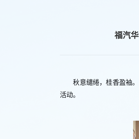
福汽华
秋意缱绻，桂香盈袖
。
活动
。