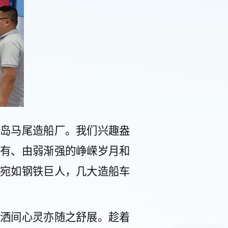
岛马尾造船厂。
我们兴趣盎
有、由弱渐强的峥嵘岁月
和
宛如钢铁巨人，几大造船车
洒间心灵亦随之舒展。趁着