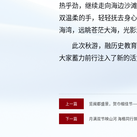
热乎劲，继续走向海边
沙
双温柔的手，轻轻抚去身
海湾，
远眺苍茫大海
，光影
此次秋游，融历史教
大家蓄力前行注入了新的活
上一篇
览闽都盛景，贺巾帼佳节—
下一篇