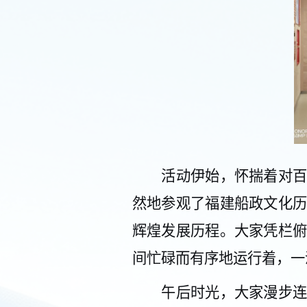
活动伊始，怀揣着对
然地
参观
了福建
船政
文化
辉煌发展历程。大家凭栏
间忙碌而有序地运行着，一
午后时光
，大家漫步