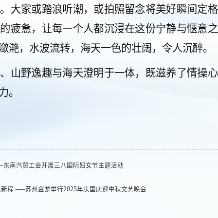
滩
。
大
家或踏浪听潮，或拍照留念将美好瞬间定格
心的疲惫，让每一个人都沉浸在这份宁静与惬意之
潋滟，水波流转，海天一色的壮阔，令人沉醉。
育、山野逸趣与海天澄明于一体，既滋养了情操心
力。
—东南汽贸工会开展三八国际妇女节主题活动
月满双节映山河 海格同行筑新程 ——苏州金龙举行2025年庆国庆迎中秋文艺晚会