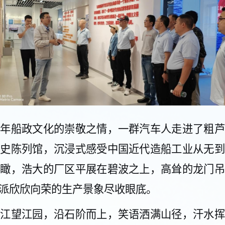
百年
船政
文化的崇敬之情，一群汽车人
走进
了
粗芦
历史陈列馆，
沉浸式感受
中国近代造船工业从无到
俯瞰，
浩大的
厂区
平展在碧波之上，高耸的龙门吊
派欣欣向荣的生产景象
尽收眼底。
连江
望江园，沿石阶而上，笑语洒满山径，汗水挥