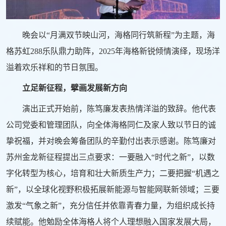
晚会以“月满双节映山河，海格同行筑新程”为主题，海
格苏虹288乐队鼎力助阵，2025年海格新锐倾情演绎，现场洋
溢着欢乐祥和的节日氛围。
立足新征程，擘画发展新方向
演出正式开始前，陈笃廉发表热情洋溢的致辞。他代表
公司党委和管理团队，向全体海格同仁及家人致以节日的诚
挚祝福，并对晚会筹备团队的辛勤付出表示感谢。陈笃廉对
苏州金龙新征程提出三点要求：一要融入“时代之新”，以数
字化转型为核心，培育和壮大新质生产力；二要把握“机遇之
新”，以全球化视野积极拓展新能源与智能网联新领域；三要
激发“气象之新”，充分信任并依靠青春力量，为组织成长持
续赋能。他勉励全体海格人将个人理想融入国家发展大局，