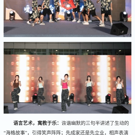
语言艺术，寓教于乐：
诙谐幽默的三句半讲述了生动的
“海格故事”，引得笑声阵阵；先成家还是先立业，相声表演