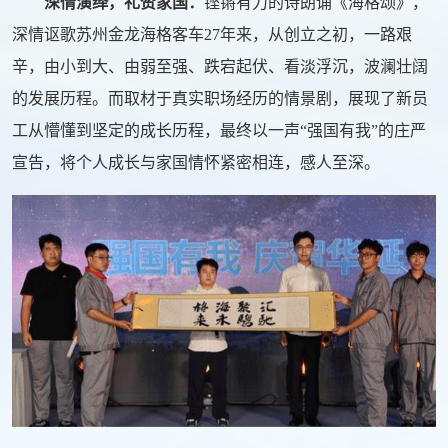
深情演绎，礼赞家国：
铿锵有力的诗朗诵《海格颂》，
深情讴歌苏州金龙海格客车27年来，从创立之初，一路艰
辛，由小到大、由弱至强、跌宕起伏、看淡浮沉，波澜壮阔
的发展历程。而取材于真实职场经历的情景剧，展现了新员
工从懵懂到坚定的成长历程，最终以一声“强国有我”的庄严
宣告，将个人成长与家国情怀紧密相连，感人至深。