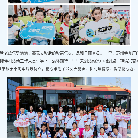
雨，秋老虎气势汹汹，毫无立秋后的秋高气爽、风和日丽景象。一早，苏州金龙
的陪伴和活动工作人员引导下，满怀期待，早早来到活动集中报到点，神情兴奋
根据孩子不同年龄段特点，精心策划了公交长见识、伊利增健康、智慧畅心游、