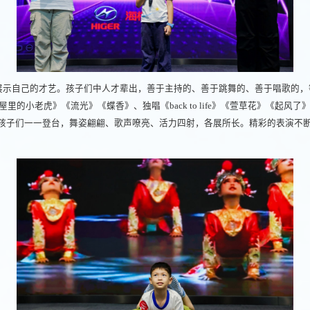
展示自己的才艺。孩子们中人才辈出，善于主持的、善于跳舞的、善于唱歌的，
屋里的小老虎》《流光》《蝶香》、独唱《back to life》《萱草花》《起
…孩子们一一登台，舞姿翩翩、歌声嘹亮、活力四射，各展所长。精彩的表演不