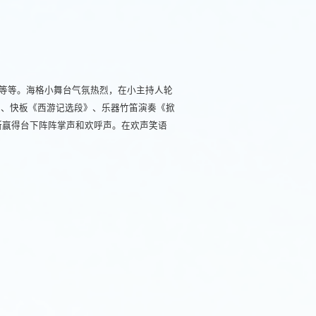
等等。海格小舞台气氛热烈，在小主持人轮
风了》、快板《西游记选段》、乐器竹笛演奏《掀
断赢得台下阵阵掌声和欢呼声。在欢声笑语