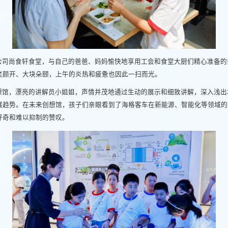
公司尚食轩食堂，与自己的爸爸、妈妈愉快地享用工会和食堂大厨们精心准备的
笑颜开、大块朵颐，上午的炎热和疲惫也因此一扫而光。
想馆，漂亮的讲解员小姐姐，声情并茂地通过生动的展示和细致讲解，深入浅出
展趋势。在未来创想馆，孩子们亲眼看到了海格客车在新能源、智能化等领域的
好奇和难以抑制的赞叹。