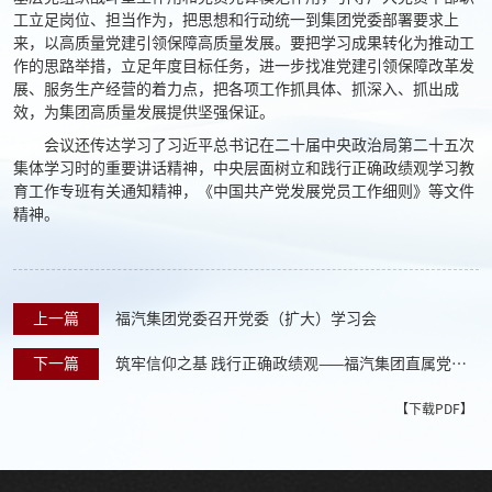
工立足岗位、担当作为，把思想和行动统一到集团党委部署要求上
来，以高质量党建引领保障高质量发展。要把学习成果转化为推动工
作的思路举措，立足年度目标任务，进一步找准党建引领保障改革发
展、服务生产经营的着力点，把各项工作抓具体、抓深入、抓出成
效，为集团高质量发展提供坚强保证。
会议还传达学习了习近平总书记在二十届中央政治局第二十五次
集体学习时的重要讲话精神，中央层面树立和践行正确政绩观学习教
育工作专班有关通知精神，《中国共产党发展党员工作细则》等文件
精神。
上一篇
福汽集团党委召开党委（扩大）学习会
下一篇
筑牢信仰之基 践行正确政绩观——福汽集团直属党委
组织党员干部赴省委党校开展主题参观学习活动
【下载PDF】