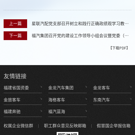
上一篇
星联汽配党支部召开树立和践行正确政绩观学习教育
动员部署会
下一篇
福汽集团召开党的建设工作领导小组会议暨党委（扩
大）会议部署开展树立和践行正确政绩观学习教育
【下载PDF】
友情
链接
福建省国资委
金龙汽车集团
金龙客车
金旅客车
海格客车
东南汽车
福建奔驰
福汽蓝海
权属企业微信群
职工群众意见反映邮箱
假冒国企举报信箱