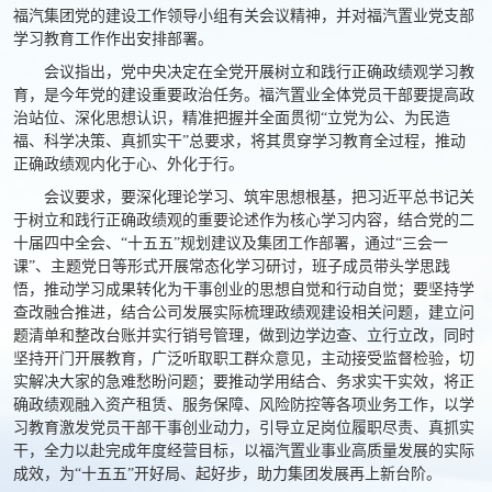
福汽集团党的建设工作领导小组有关会议精神，并对福汽置业党支部
学习教育工作作出安排部署。
会议指出，党中央决定在全党开展树立和践行正确政绩观学习教
育，是今年党的建设重要政治任务。福汽置业全体党员干部要提高政
治站位、深化思想认识，精准把握并全面贯彻“立党为公、为民造
福、科学决策、真抓实干”总要求，将其贯穿学习教育全过程，推动
正确政绩观内化于心、外化于行。
会议要求，要深化理论学习、筑牢思想根基，把习近平总书记关
于树立和践行正确政绩观的重要论述作为核心学习内容，结合党的二
十届四中全会、“十五五”规划建议及集团工作部署，通过“三会一
课”、主题党日等形式开展常态化学习研讨，班子成员带头学思践
悟，推动学习成果转化为干事创业的思想自觉和行动自觉；要坚持学
查改融合推进，结合公司发展实际梳理政绩观建设相关问题，建立问
题清单和整改台账并实行销号管理，做到边学边查、立行立改，同时
坚持开门开展教育，广泛听取职工群众意见，主动接受监督检验，切
实解决大家的急难愁盼问题；要推动学用结合、务求实干实效，将正
确政绩观融入资产租赁、服务保障、风险防控等各项业务工作，以学
习教育激发党员干部干事创业动力，引导立足岗位履职尽责、真抓实
干，全力以赴完成年度经营目标，以福汽置业事业高质量发展的实际
成效，为“十五五”开好局、起好步，助力集团发展再上新台阶。