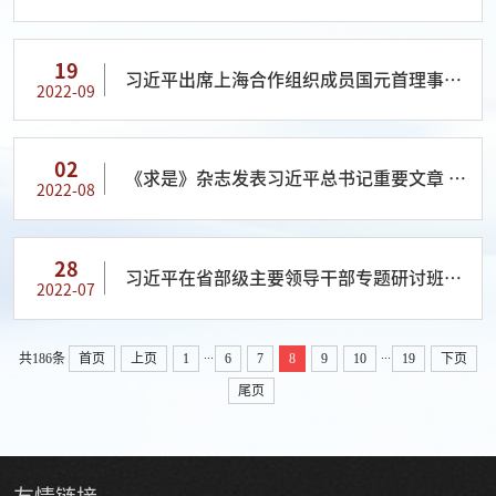
19
习近平出席上海合作组织成员国元首理事会
2022-09
第二十二次会议并发表重要讲话
02
《求是》杂志发表习近平总书记重要文章 在
2022-08
庆祝中国人民解放军建军90周年大会上的讲
话
28
习近平在省部级主要领导干部专题研讨班上
2022-07
发表重要讲话
...
...
共186条
首页
上页
1
6
7
8
9
10
19
下页
尾页