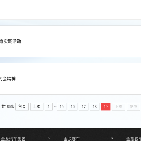
育实践活动
代会精神
...
共186条
首页
上页
1
15
16
17
18
19
下页
尾页
金龙汽车集团
金龙客车
金旅客